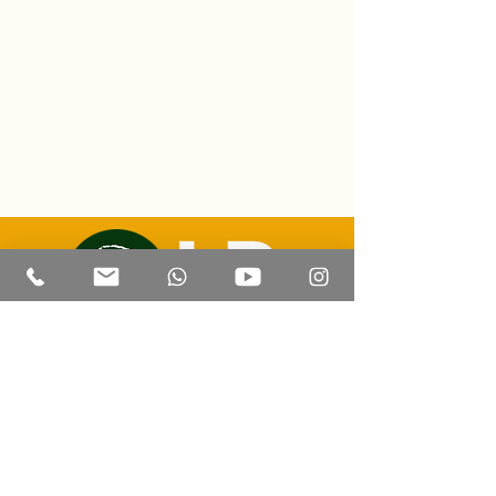
E-mail: luizricardo@lrtravelexperience.com
Contato | Whatsapp: +55 (67) 99814 8505
CADASTUR:
47.205.441
/0001-93
Corumbá - Mato Grosso do Sul
© 2023 por LR Travel Experience