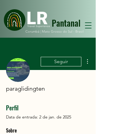
Pantanal
Corumbá |
Mato Grosso do Sul - Brasil
Mais ações
Seguir
paraglidingten
Perfil
Data de entrada: 2 de jan. de 2025
Sobre