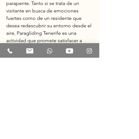
parapente. Tanto si se trata de un 
visitante en busca de emociones 
fuertes como de un residente que 
desea redescubrir su entorno desde el 
aire, Paragliding Tenerife es una 
actividad que promete satisfacer a 
todos. Desde la organización 
profesional que garantiza vuelos 
seguros hasta la posibilidad de 
explorar rincones ocultos desde el 
cielo, esta actividad combina todo lo 
que hace especial a la isla. En Costa 
Adeje, la experiencia se magnifica aún 
más, con paisajes que se extienden 
desde las playas hasta el horizonte. 
Brisa Paragliding Tenerife es un 
ejemplo destacado de cómo esta 
actividad puede realizarse de manera 
segura y profesional, brindando a los 