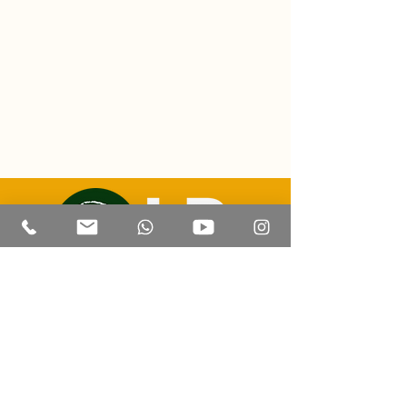
E-mail: luizricardo@lrtravelexperience.com
Contato | Whatsapp: +55 (67) 99814 8505
CADASTUR:
47.205.441
/0001-93
Corumbá - Mato Grosso do Sul
© 2023 por LR Travel Experience