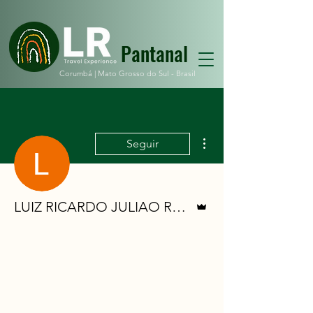
Pantanal
Corumbá |
Mato Grosso do Sul - Brasil
Mais ações
Seguir
Administrador
LUIZ RICARDO JULIAO ROCHA