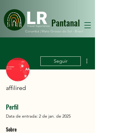
Pantanal
Corumbá |
Mato Grosso do Sul - Brasil
Mais ações
Seguir
affilired
Perfil
Data de entrada: 2 de jan. de 2025
Sobre