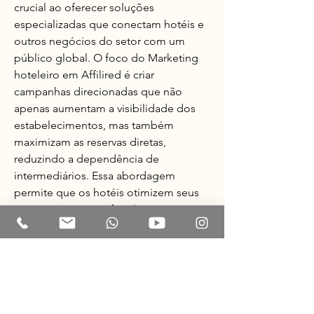
crucial ao oferecer soluções 
especializadas que conectam hotéis e 
outros negócios do setor com um 
público global. O foco do Marketing 
hoteleiro em Affilired é criar 
campanhas direcionadas que não 
apenas aumentam a visibilidade dos 
estabelecimentos, mas também 
maximizam as reservas diretas, 
reduzindo a dependência de 
intermediários. Essa abordagem 
permite que os hotéis otimizem seus 
recursos enquanto fortalecem sua 
presença online, garantindo 
resultados consistentes em termos de 
receita e crescimento. A Affilired 
continua a liderar o mercado com suas 
soluções inovadoras e sua dedicação 
em oferecer resultados concretos para 