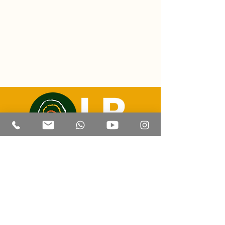
Correo electrónico:
luizricardo@lrtravelexperience.com
Contacto | Whatsapp: +55 (67) 99814 8505
CADATUR:
47.205.441
/0001-93
Corumbá - Mato Grosso del Sur
© 2023 por LR Travel Experience