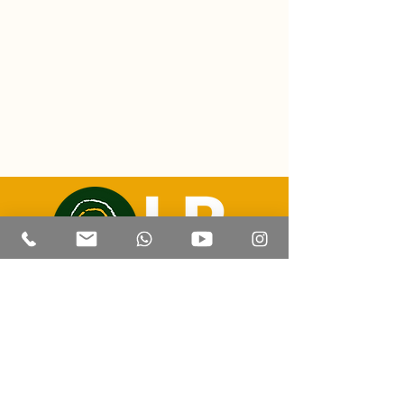
Correo electrónico:
luizricardo@lrtravelexperience.com
Contacto | Whatsapp: +55 (67) 99814 8505
CADATUR:
47.205.441
/0001-93
Corumbá - Mato Grosso del Sur
© 2023 por LR Travel Experience