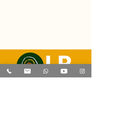
Correo electrónico:
luizricardo@lrtravelexperience.com
Contacto | Whatsapp: +55 (67) 99814 8505
CADATUR:
47.205.441
/0001-93
Corumbá - Mato Grosso del Sur
© 2023 por LR Travel Experience