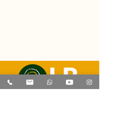
Correo electrónico:
luizricardo@lrtravelexperience.com
Contacto | Whatsapp: +55 (67) 99814 8505
CADATUR:
47.205.441
/0001-93
Corumbá - Mato Grosso del Sur
© 2023 por LR Travel Experience