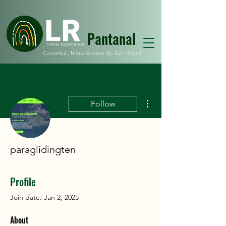
Pantanal
Corumbá |
Mato Grosso do Sul - Brasil
More actions
Follow
paraglidingten
Profile
Join date: Jan 2, 2025
About