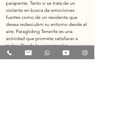
parapente. Tanto si se trata de un 
visitante en busca de emociones 
fuertes como de un residente que 
desea redescubrir su entorno desde el 
aire, Paragliding Tenerife es una 
actividad que promete satisfacer a 
todos. Desde la organización 
profesional que garantiza vuelos 
seguros hasta la posibilidad de 
explorar rincones ocultos desde el 
cielo, esta actividad combina todo lo 
que hace especial a la isla. En Costa 
Adeje, la experiencia se magnifica aún 
más, con paisajes que se extienden 
desde las playas hasta el horizonte. 
Brisa Paragliding Tenerife es un 
ejemplo destacado de cómo esta 
actividad puede realizarse de manera 
segura y profesional, brindando a los 